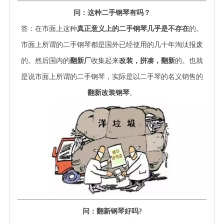
问：这种二手钢琴有吗？
答：在市面上这种
真正意义上的二手钢琴
几乎是不存在
的。
市面上所谓的二手钢琴都是国外已经使用的几十年淘汰报废
的。然后国内的
翻新厂
收集起来
改装，拼凑，翻新
的。也就
是说市面上所谓的二手钢琴，实际是以二手琴的名义销售的
翻新改装钢琴
。
问：翻新钢琴好吗
?