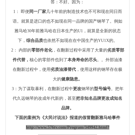
答：不好。因为：
1
： 即便
同一厂家
几十年前的制造技术也不可和现在同日而
语。就算是进口的也不如现在同一品牌的国产钢琴了。例如
雅马哈30年前雅马哈在日本生产的U1，就算是全新的状态
下，
综合品质
也依然不如现在在中国生产的YU1X的。
2
： 内部的
零部件老化
，在翻新过程中采用了大量的
劣质零部
件代替，
核心的零部件也到了
本身寿命的尽头
。。外部油漆
在翻新过程中，使用
劣质油漆替代
，使用这样的钢琴存在极
大的
健康隐患。
3
：为了谋取暴利，在翻新过程中
更改
钢琴的
型号编号
。把年
代久远钢琴的改成年代新的，甚至
把非知名品牌更改成知名
品牌。
下面的案例为《大民讨说法》报道的假冒翻新雅马哈事件
http://www.576tv.com/Program/349942.html?